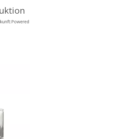
uktion
unft:
Powered