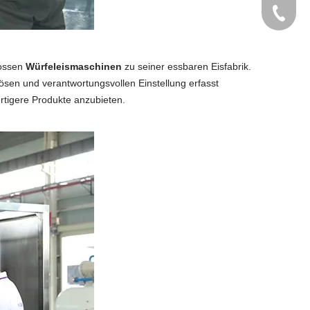
+86 189
lossen
Würfeleismaschinen
zu seiner essbaren Eisfabrik.
ösen und verantwortungsvollen Einstellung erfasst
rtigere Produkte anzubieten.