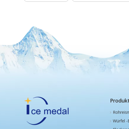
Produk
Rohreis
Würfel -