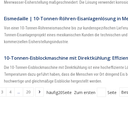
Meerwasser-Eisherstellung maßgeschneidert. Die Lösung verwendet korrosio
Eismedaille | 10-Tonnen-Röhren-Eisanlagenlösung in M
Von einer 10-Tonnen-Röhreneismaschine bis zur kundenspezifischen Lieferun
Tonnen-Eisanlagenprojekt eines mexikanischen Kunden die technischen und L
kommerziellen Eisherstellungsindustrie.
10-Tonnen-Eisblockmaschine mit Direktkühlung: Effizie
Die 10-Tonnen-Eisblockmaschine mit Direktkühlung ist eine hocheffiziente 
Temperaturen dazu geführt haben, dass die Menschen vor Ort dringend Eis b
hochwertige und gleichmäßige Eisblöcke hergestellt werden.
3
4
...
20
häufig20Seite Zum ersten
Seite
Be