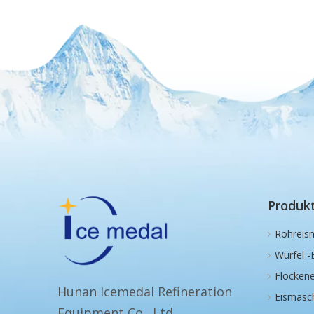
Produk
Rohreis
Würfel -
Flocken
Hunan Icemedal Refineration
Eismasch
Equipment Co., Ltd.