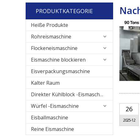
Nach
PRODUKTKATEGORIE
Heiße Produkte
Rohreismaschine
Flockeneismaschine
Eismaschine blockieren
Eisverpackungsmaschine
Kalter Raum
Direkter Kühlblock -Eismaschine
Würfel -Eismaschine
26
Eisballmaschine
2025-12
Reine Eismaschine