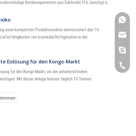
nsbeständige Kernkomponenten aus Edelstahl 316, benötigt k...
exiko
+86 189
g einer kompletten Produktionslinie demonstriert das 10-
sales@i
ieferfähigkeiten von Icemedal Refrigeration in der
sunny@i
nte Eislösung für den Kongo-Markt
+86 189
Lösung für den Kongo-Markt, wo die anhaltend hohen
enötigen. Mit dieser Anlage können täglich 10 Tonnen
stimmen