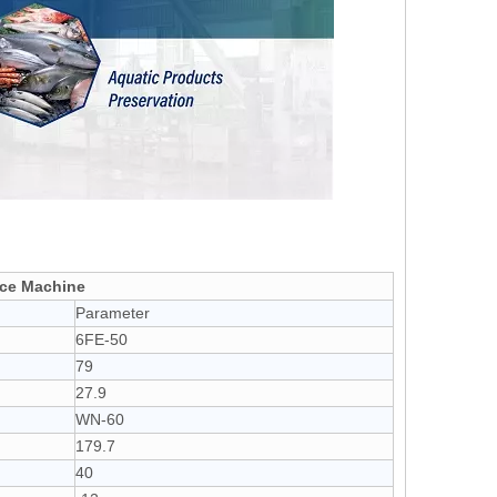
Ice Machine
Parameter
6FE-50
79
27.9
WN-60
179.7
40