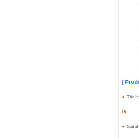
| Pro
●
Täglic
Ur
​
●
Spiral