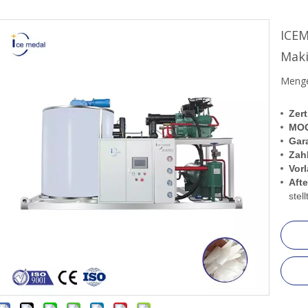
ICEM
Maki
Menge
Zert
MO
Gara
Zah
Vorl
Afte
stel