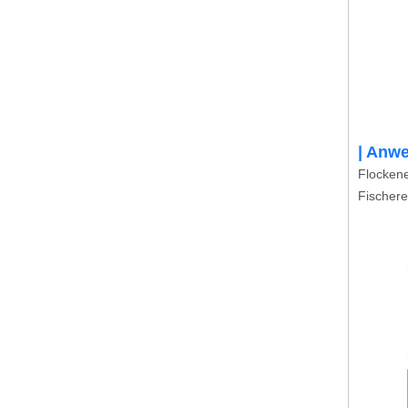
| Anw
Flockene
Fischer