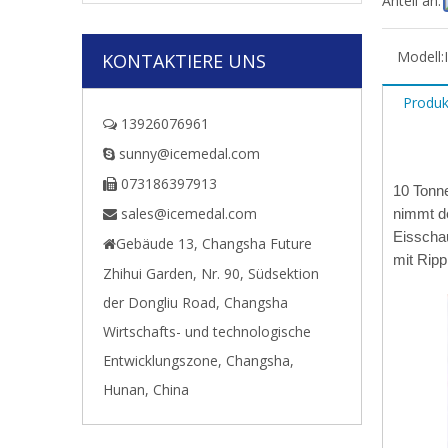
Anteil an:
Modell:
KONTAKTIERE UNS
Produk
13926076961

sunny@icemedal.com

073186397913

10 Tonn
sales@icemedal.com
nimmt de

Eisscha
Gebäude 13, Changsha Future

mit Ripp
Zhihui Garden, Nr. 90, Südsektion
der Dongliu Road, Changsha
Wirtschafts- und technologische
Entwicklungszone, Changsha,
Hunan, China