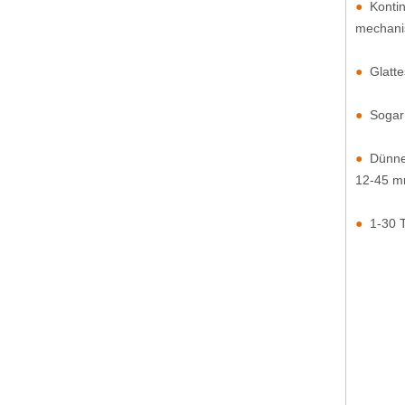
●
Kontin
mechani
●
Glatt
●
Sogar 
●
Dünne,
12-45 m
●
1-30 