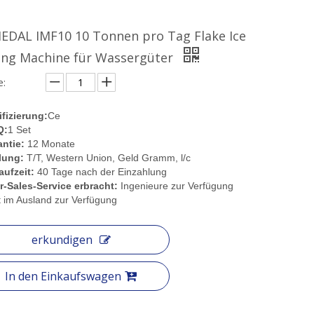
EDAL IMF10 10 Tonnen pro Tag Flake Ice
ng Machine für Wassergüter
:
ifizierung:
Ce
Q:
1 Set
ntie:
12 Monate
lung:
T/T, Western Union, Geld Gramm, l/c
aufzeit:
40 Tage nach der Einzahlung
r-Sales-Service erbracht:
Ingenieure zur Verfügung
lt im Ausland zur Verfügung
erkundigen
In den Einkaufswagen