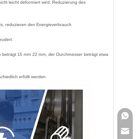
cht leicht deformiert wird. Reduzierung des
ts, reduzieren den Energieverbrauch.
eudert.
ke beträgt 15 mm 22 mm, der Durchmesser beträgt etwa
iedlich erfüllt werden.
+86 189
sales@i