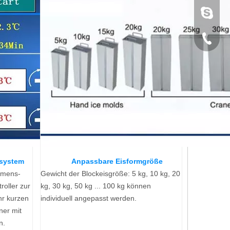
sunny@i
+86 189
system
Anpassbare Eisformgröße
emens-
Gewicht der Blockeisgröße: 5 kg, 10 kg, 20
oller zur
kg, 30 kg, 50 kg ... 100 kg können
hr kurzen
individuell angepasst werden.
ner mit
n.