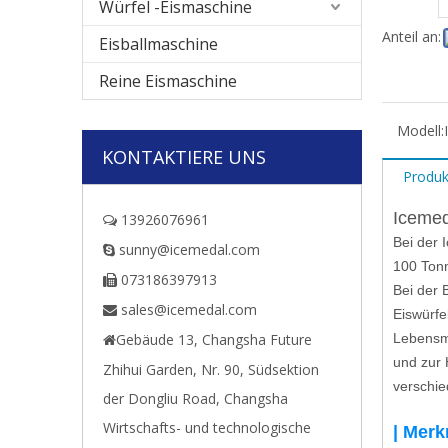
Würfel -Eismaschine
Anteil an:
Eisballmaschine
Reine Eismaschine
Modell:
KONTAKTIERE UNS
Produk
Icemed
13926076961

Bei der 
sunny@icemedal.com

100 Ton
073186397913

Bei der 
sales@icemedal.com

Eiswürfe
Gebäude 13, Changsha Future
Lebensmi

und zur 
Zhihui Garden, Nr. 90, Südsektion
verschie
der Dongliu Road, Changsha
Wirtschafts- und technologische
| Mer