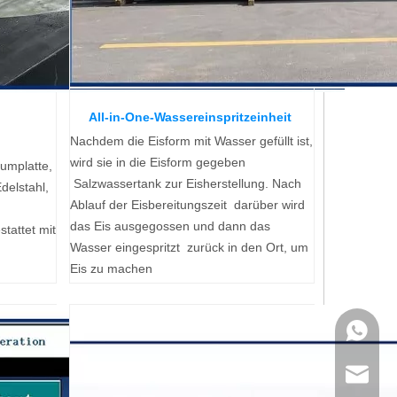
All-in-One-Wassereinspritzeinheit
er
Nachdem die Eisform mit Wasser gefüllt ist,
wird sie in die Eisform gegeben
iumplatte,
Salzwassertank zur Eisherstellung. Nach
delstahl,
Ablauf der Eisbereitungszeit darüber wird
das Eis ausgegossen und dann das
tattet mit
Wasser eingespritzt zurück in den Ort, um
Eis zu machen
+86 189
sales@i