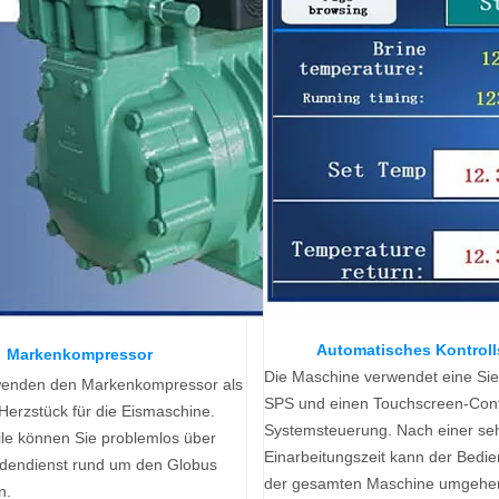
Automatisches Kontroll
Markenkompressor
Die Maschine verwendet eine Si
wenden den Markenkompressor als
SPS und einen Touchscreen-Contr
 Herzstück für die Eismaschine.
Systemsteuerung. Nach einer se
ile können Sie problemlos über
Einarbeitungszeit kann der Bedie
dendienst rund um den Globus
der gesamten Maschine umgehe
n.