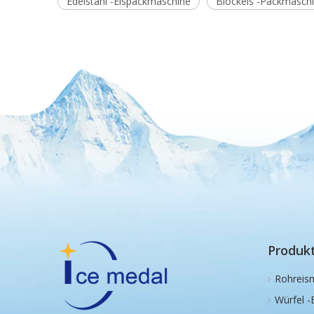
Edelstahl -Eispackmaschine
Blockeis -Packmaschi
Produk
Rohreis
Würfel -