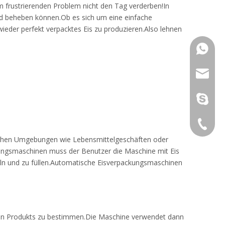
em frustrierenden Problem nicht den Tag verderben!In
nd beheben können.Ob es sich um eine einfache
wieder perfekt verpacktes Eis zu produzieren.Also lehnen
+86 189
sales@i
sunny@i
+86 189
rblichen Umgebungen wie Lebensmittelgeschäften oder
ungsmaschinen muss der Benutzer die Maschine mit Eis
geln und zu füllen.Automatische Eisverpackungsmaschinen
den Produkts zu bestimmen.Die Maschine verwendet dann