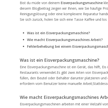
Bist du müde von deinem
Eisverpackungsmaschine
kle
diesem Blogbeitrag zeigen wir Ihnen, wie Sie häufige 
Reinigungslösung oder eine komplexere Reparatur handelt
Sie sich zurück, holen Sie sich eine Tasse Kaffee und los 
Was ist ein
Eisverpackungsmaschine
?
Wie macht
Eisverpackungsmaschine
s Arbeit?
Fehlerbehebung bei einem
Eisverpackungsmasc
Was ist ein
Eisverpackungsmaschine
?
Eine Eisverpackungsmaschine ist ein Gerät, das hilft, E
Restaurants verwendet.Es gibt zwei Arten von Eisverpa
füllen, den Beutel oder Behälter darunter platzieren un
erfordern vom Benutzer keine manuelle Arbeit;Stattdesse
Wie macht
Eisverpackungsmaschine
s Arb
Eisverpackungsmaschinen arbeiten mit einer Vielzahl 