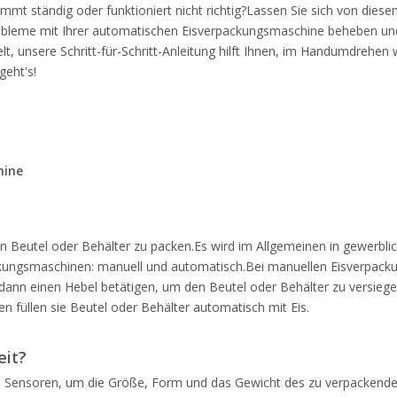
mmt ständig oder funktioniert nicht richtig?Lassen Sie sich von dies
Probleme mit Ihrer automatischen Eisverpackungsmaschine beheben u
, unsere Schritt-für-Schritt-Anleitung hilft Ihnen, im Handumdrehen 
geht's!
hine
is in Beutel oder Behälter zu packen.Es wird im Allgemeinen in gewe
ckungsmaschinen: manuell und automatisch.Bei manuellen Eisverpack
d dann einen Hebel betätigen, um den Beutel oder Behälter zu versie
n füllen sie Beutel oder Behälter automatisch mit Eis.
eit?
von Sensoren, um die Größe, Form und das Gewicht des zu verpacken