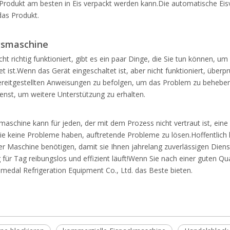
Produkt am besten in Eis verpackt werden kann.Die automatische Eis
das Produkt.
gsmaschine
cht richtig funktioniert, gibt es ein paar Dinge, die Sie tun können,
t ist.Wenn das Gerät eingeschaltet ist, aber nicht funktioniert, über
 bereitgestellten Anweisungen zu befolgen, um das Problem zu beheb
ienst, um weitere Unterstützung zu erhalten.
aschine kann für jeden, der mit dem Prozess nicht vertraut ist, ein
 Sie keine Probleme haben, auftretende Probleme zu lösen.Hoffentlich 
hrer Maschine benötigen, damit sie Ihnen jahrelang zuverlässigen Dien
für Tag reibungslos und effizient läuft!Wenn Sie nach einer guten Q
edal Refrigeration Equipment Co., Ltd. das Beste bieten.