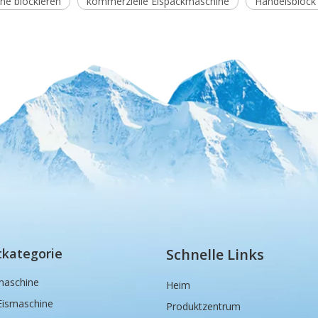
ne blockieren
kommerzielle Eispackmaschine
Handelsblock
tkategorie
Schnelle Links
maschine
Heim
Eismaschine
Produktzentrum