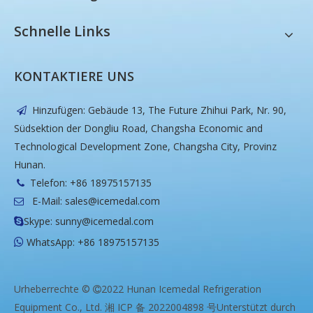
Schnelle Links
KONTAKTIERE UNS
Hinzufügen: Gebäude 13, The Future Zhihui Park, Nr. 90,

Südsektion der Dongliu Road, Changsha Economic and
Technological Development Zone, Changsha City, Provinz
Hunan.
Telefon: +86 18975157135

E-Mail:
sales@icemedal.com

Skype: sunny@icemedal.com

WhatsApp: +86 18975157135

Urheberrechte ©
2022 Hunan Icemedal Refrigeration

Equipment Co., Ltd.
湘 ICP 备 2022004898 号
Unterstützt durch