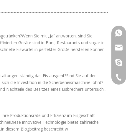
+86 189
isgetränken?Wenn Sie mit „Ja“ antworten, sind Sie
inierten Geräte sind in Bars, Restaurants und sogar in
sales@i
schnelle Eiswürfel in perfekter Größe herstellen können
sunny@i
staltungen ständig das Eis ausgeht?Sind Sie auf der
+86 189
 sich die Investition in die Scherbeneismaschine lohnt?
nd Nachteile des Besitzes eines Eisbrechers untersuch...
 Ihre Produktionsrate und Effizienz im Eisgeschäft
hine!Diese innovative Technologie bietet zahlreiche
.In diesem Blogbeitrag beschreibt w