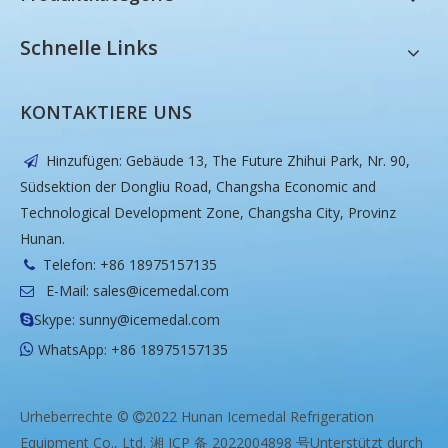
Schnelle Links
KONTAKTIERE UNS
Hinzufügen: Gebäude 13, The Future Zhihui Park, Nr. 90,

Südsektion der Dongliu Road, Changsha Economic and
Technological Development Zone, Changsha City, Provinz
Hunan.
Telefon: +86 18975157135

E-Mail:
sales@icemedal.com

Skype: sunny@icemedal.com

WhatsApp: +86 18975157135

Urheberrechte ©
2022 Hunan Icemedal Refrigeration

Equipment Co., Ltd.
湘 ICP 备 2022004898 号
Unterstützt durch