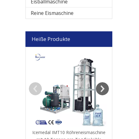
Eisballmaschine
Reine Eismaschine
Heiße Produkte
Icemedal 5
Kristall-Eiswü
Icemedal IMT10 Röhreneismaschine