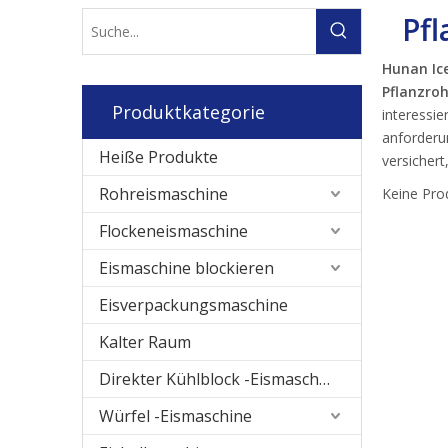
Pf
Hunan Ic
Pflanzro
Produktkategorie
interessie
anforderun
Heiße Produkte
versichert
Rohreismaschine
Keine Pro
Flockeneismaschine
Eismaschine blockieren
Eisverpackungsmaschine
Kalter Raum
Direkter Kühlblock -Eismaschine
Würfel -Eismaschine